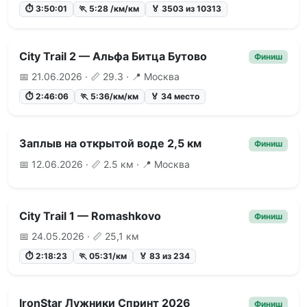
⏱ 3:50:01
🏃 5:28 /км/км
🏅 3503 из 10313
City Trail 2 — Альфа Битца Бутово
Финиш
📅 21.06.2026 · 📏 29.3 · 📍 Москва
⏱ 2:46:06
🏃 5:36/км/км
🏅 34 место
Заплыв на открытой воде 2,5 км
Финиш
📅 12.06.2026 · 📏 2.5 км · 📍 Москва
City Trail 1 — Romashkovo
Финиш
📅 24.05.2026 · 📏 25,1 км
⏱ 2:18:23
🏃 05:31/км
🏅 83 из 234
IronStar Лужники Спринт 2026
Финиш