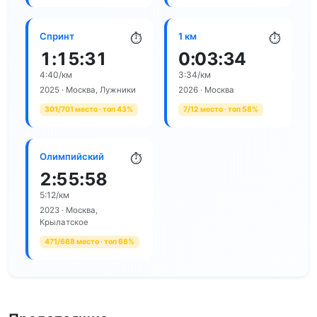
Спринт
1 км
⏱
⏱
1:15:31
0:03:34
4:40/км
3:34/км
2025 · Москва, Лужники
2026 · Москва
301/701 место · топ 43%
7/12 место · топ 58%
Олимпийский
⏱
2:55:58
5:12/км
2023 · Москва,
Крылатское
471/688 место · топ 68%